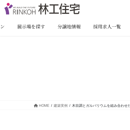
コ
ナ
ン
ビ
テ
ゲ
ン
ー
ョン
展示場を探す
分譲地情報
採用求人一覧
ツ
シ
に
ョ
移
ン
動
に
移
動
HOME
建築実例
木目調とガルバリウムを組み合わせ