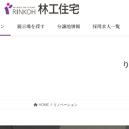
コ
ナ
ン
ビ
テ
ゲ
ン
ー
ョン
展示場を探す
分譲地情報
採用求人一覧
ツ
シ
に
ョ
移
ン
動
に
移
動
HOME
リノベーション