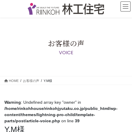
コ
ナ
ン
ビ
テ
ゲ
ン
ー
ツ
シ
に
ョ
移
ン
お客様の声
動
に
VOICE
移
動
HOME
お客様の声
Y.M様
Warning
: Undefined array key "owner" in
/home/rinkohhouse/rinkohjyutaku.co.jp/public_html/wp-
content/themes/lightning-pro-child/template-
parts/post/article-voice.php
on line
39
Y.M様