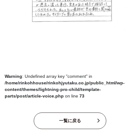
Warning
: Undefined array key "comment" in
/home/rinkohhouse/rinkohjyutaku.co.jp/public_html/wp-
content/themes/lightning-pro-child/template-
parts/post/article-voice.php
on line
73
一覧に戻る