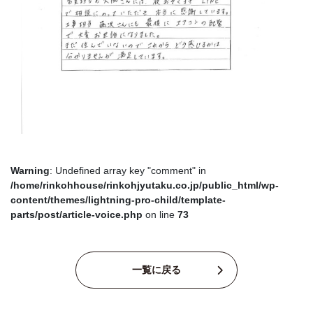
Warning
: Undefined array key "comment" in
/home/rinkohhouse/rinkohjyutaku.co.jp/public_html/wp-
content/themes/lightning-pro-child/template-
parts/post/article-voice.php
on line
73
一覧に戻る