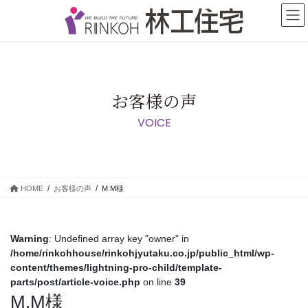
コ
ナ
ン
ビ
テ
ゲ
ン
ー
ツ
シ
に
ョ
移
ン
お客様の声
動
に
VOICE
移
動
HOME
お客様の声
M.M様
Warning
: Undefined array key "owner" in
/home/rinkohhouse/rinkohjyutaku.co.jp/public_html/wp-
content/themes/lightning-pro-child/template-
parts/post/article-voice.php
on line
39
M.M様