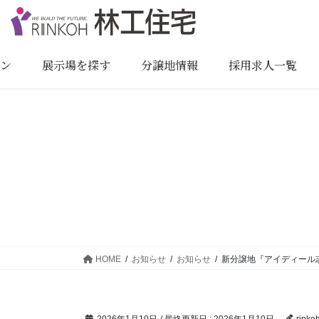
コ
ナ
ン
ビ
テ
ゲ
ン
ー
ョン
展示場を探す
分譲地情報
採用求人一覧
ツ
シ
に
ョ
移
ン
動
に
移
動
HOME
お知らせ
お知らせ
新分譲地『アイディール