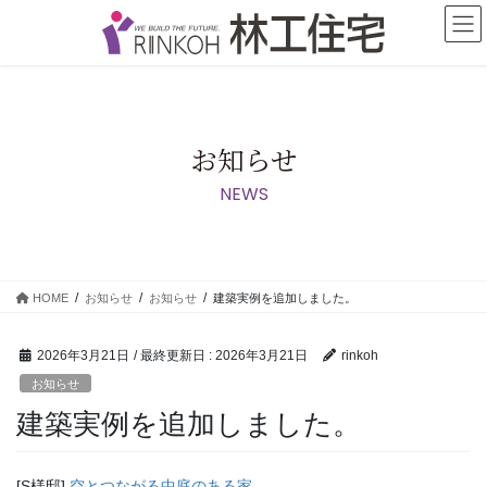
コ
ナ
ン
ビ
テ
ゲ
ン
ー
ツ
シ
に
ョ
移
ン
お知らせ
動
に
NEWS
移
動
HOME
お知らせ
お知らせ
建築実例を追加しました。
2026年3月21日
/ 最終更新日 :
2026年3月21日
rinkoh
お知らせ
建築実例を追加しました。
[S様邸]
空とつながる中庭のある家