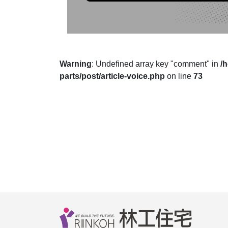
Warning
: Undefined array key "comment" in
/
parts/post/article-voice.php
on line
73