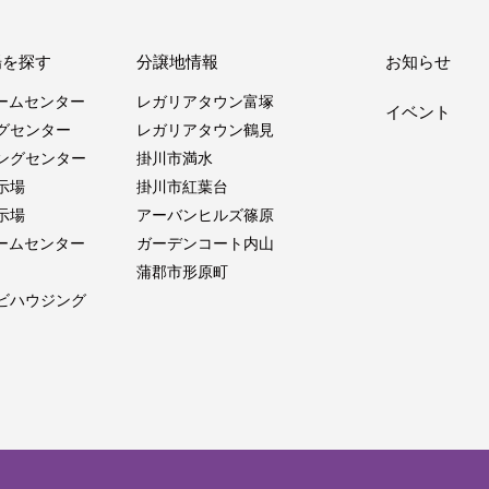
場を探す
分譲地情報
お知らせ
ホームセンター
レガリアタウン富塚
イベント
グセンター
レガリアタウン鶴見
ングセンター
掛川市満水
示場
掛川市紅葉台
示場
アーバンヒルズ篠原
ホームセンター
ガーデンコート内山
蒲郡市形原町
ビハウジング