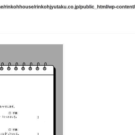
e/rinkohhouse/rinkohjyutaku.co.jp/public_html/wp-content/