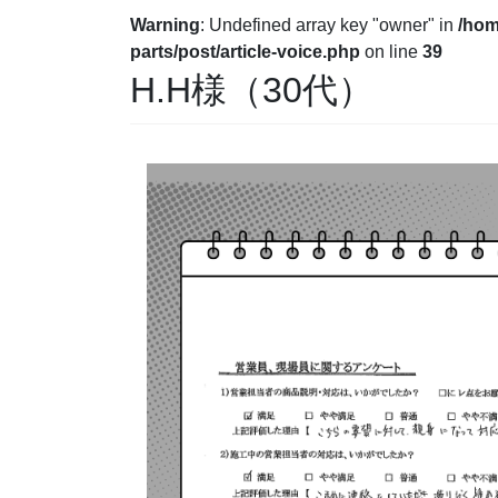
Warning
: Undefined array key "owner" in
/hom
parts/post/article-voice.php
on line
39
H.H様（30代）