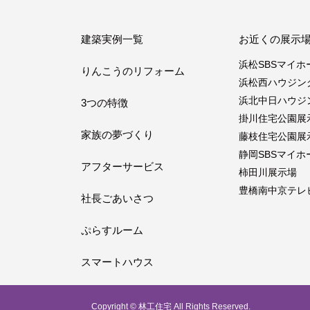
建築実例一覧
お近くの展示
浜松SBSマイ
りんこうのリフォーム
浜松西ハウジン
浜北中日ハウジ
3つの特徴
掛川住宅公園展
家族の夢づくり
藤枝住宅公園展
静岡SBSマイ
アフターサービス
柿田川展示場
豊橋南中京テレ
社長ごあいさつ
ぷらすルーム
スマートハウス
Copyright © 林工住宅 All Rights Reserved.