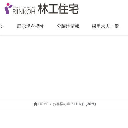
コ
ナ
ン
ビ
テ
ゲ
ン
ー
ョン
展示場を探す
分譲地情報
採用求人一覧
ツ
シ
に
ョ
移
ン
動
に
移
動
HOME
お客様の声
H.H様（30代）