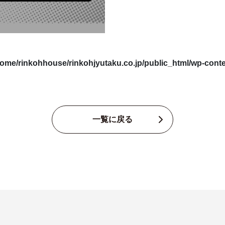
home/rinkohhouse/rinkohjyutaku.co.jp/public_html/wp-conten
一覧に戻る